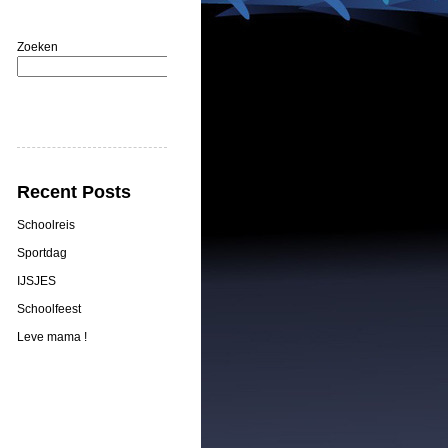
Zoeken
Zoeken
Recent Posts
Schoolreis
Sportdag
IJSJES
Schoolfeest
Leve mama !