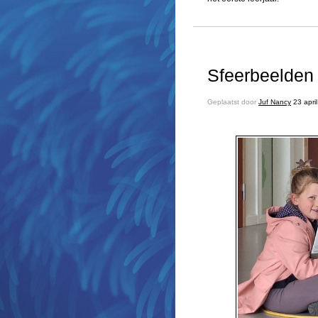
Sfeerbeelden 
Geplaatst door
Juf Nancy
23 apri