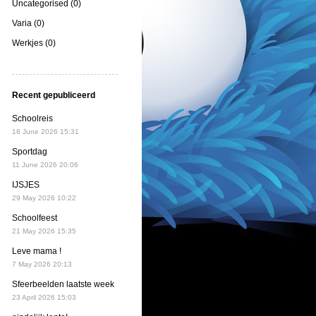
Uncategorised (0)
Varia (0)
Werkjes (0)
Recent gepubliceerd
Schoolreis
18 June 2026 15:31
Sportdag
11 June 2026 20:06
IJSJES
29 May 2026 10:22
Schoolfeest
21 May 2026 15:35
Leve mama !
7 May 2026 20:13
Sfeerbeelden laatste week
23 April 2026 15:03