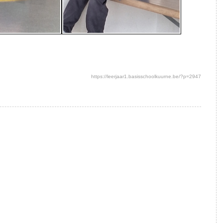
https://leerjaar1.basisschoolkuurne.be/?p=2947