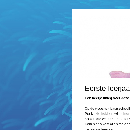
Eerste leerja
Een beetje uitleg over deze
Op de website (
basisschool
Per klasje hebben wij echte
posten die we aan de buiten
Kom hier alvast af en toe een
het eerste leerjaar.