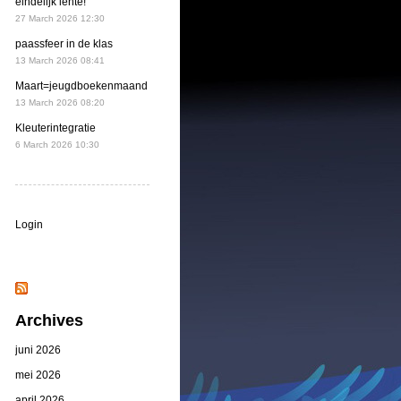
eindelijk lente!
27 March 2026 12:30
paassfeer in de klas
13 March 2026 08:41
Maart=jeugdboekenmaand
13 March 2026 08:20
Kleuterintegratie
6 March 2026 10:30
Login
Archives
juni 2026
mei 2026
april 2026