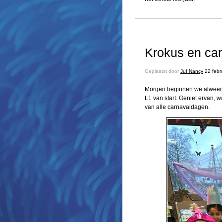
Krokus en ca
Geplaatst door
Juf Nancy
22 febr
Morgen beginnen we alweer 
L1 van start. Geniet ervan, w
van alle carnavaldagen.