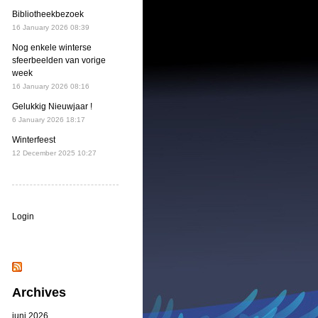
Bibliotheekbezoek
16 January 2026 08:39
Nog enkele winterse
sfeerbeelden van vorige
week
16 January 2026 08:16
Gelukkig Nieuwjaar !
6 January 2026 18:17
Winterfeest
12 December 2025 10:27
Login
Archives
juni 2026