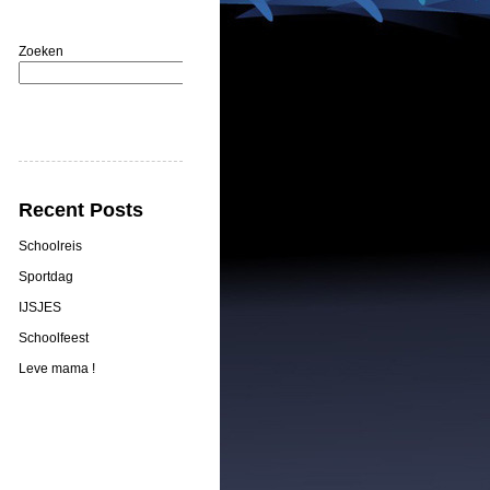
Zoeken
Zoeken
Recent Posts
Schoolreis
Sportdag
IJSJES
Schoolfeest
Leve mama !