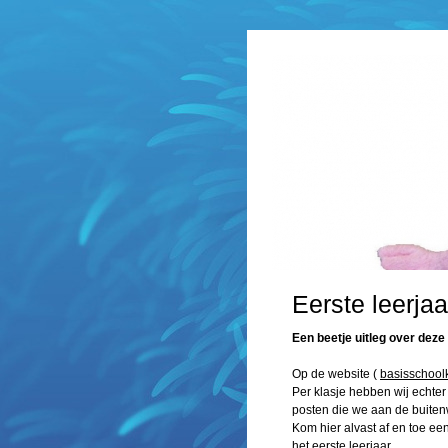
Eerste leerja
Een beetje uitleg over deze
Op de website (
basisschool
Per klasje hebben wij echte
posten die we aan de buiten
Kom hier alvast af en toe een
het eerste leerjaar.